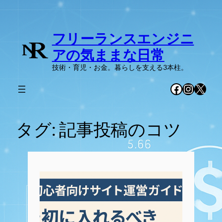
内
容
フリーランスエンジニ
を
ス
アの気ままな日常
キ
技術・育児・お金。暮らしを支える3本柱。
ッ
プ
Facebook
Instag
X
タグ:
記事投稿のコツ