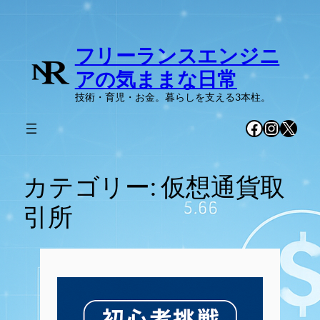
内
容
フリーランスエンジニ
を
ス
アの気ままな日常
キ
技術・育児・お金。暮らしを支える3本柱。
ッ
プ
Facebook
Instag
X
カテゴリー:
仮想通貨取
引所