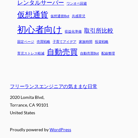
レンタルサーバー
ワンオペ回避
仮想通貨
仮想通貨Bot
共感育児
初心者向け
取引所比較
収益化準備
固定ページ
売買戦略
子育てアイデア
家族時間
投資戦略
自動売買
育児ストレス軽減
自動売買Bot
配線整理
フリーランスエンジニアの気ままな日常
2020 Lomita Blvd,
Torrance, CA 90101
United States
Proudly powered by
WordPress