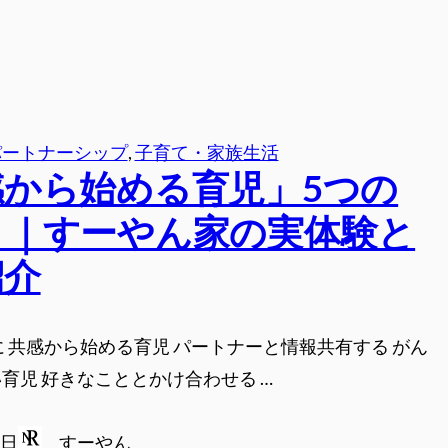
パートナーシップ
, 
子育て・家族生活
感から始める育児」5つの
ト｜すーやん家の実体験と
紹介
に 共感から始める育児 パートナーと情報共有する がん
育児 好きなこととかけ合わせる …
3日
すーやん