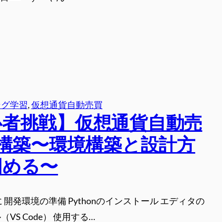
ング学習
, 
仮想通貨自動売買
心者挑戦】仮想通貨自動売
t構築〜環境構築と設計方
固める〜
 開発環境の準備 Pythonのインストール エディタの
VS Code） 使用する…