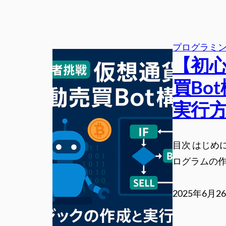
プログラミ
【初
買Bo
実行
目次 はじめ
ログラムの作
2025年6月2