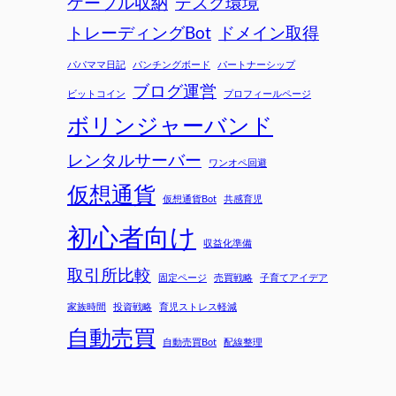
ケーブル収納
デスク環境
トレーディングBot
ドメイン取得
パパママ日記
パンチングボード
パートナーシップ
ブログ運営
ビットコイン
プロフィールページ
ボリンジャーバンド
レンタルサーバー
ワンオペ回避
仮想通貨
仮想通貨Bot
共感育児
初心者向け
収益化準備
取引所比較
固定ページ
売買戦略
子育てアイデア
家族時間
投資戦略
育児ストレス軽減
自動売買
自動売買Bot
配線整理