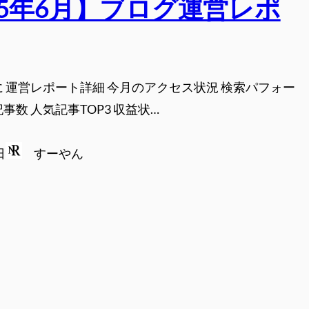
25年6月】ブログ運営レポ
に 運営レポート詳細 今月のアクセス状況 検索パフォー
事数 人気記事TOP3 収益状…
日
すーやん