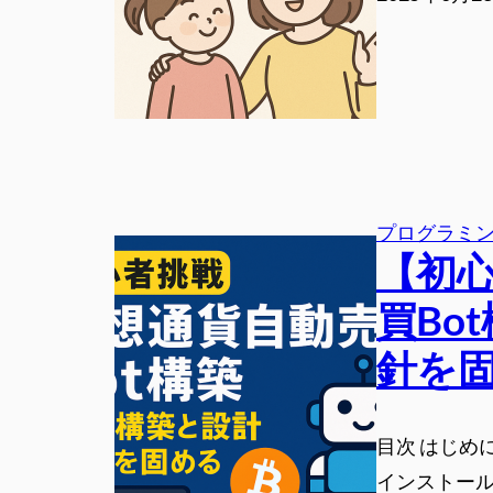
プログラミ
【初
買Bo
針を
目次 はじめに
インストール（