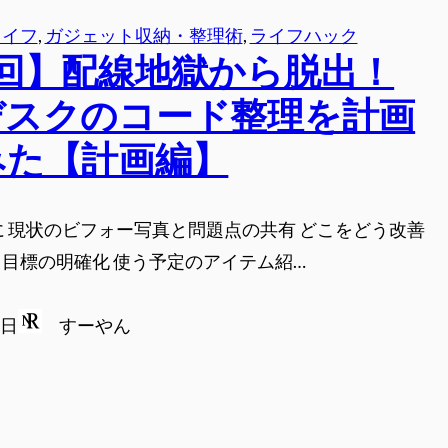
ライフ
, 
ガジェット収納・整理術
, 
ライフハック
1回】配線地獄から脱出！
デスクのコード整理を計画
みた【計画編】
に 現状のビフォー写真と問題点の共有 どこをどう改善
目標の明確化 使う予定のアイテム紹…
9日
すーやん