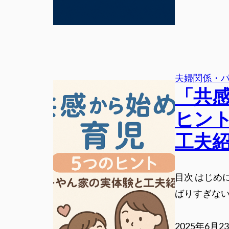
夫婦関係・
「共
ヒン
工夫
目次 はじめ
ばりすぎない
2025年6月2