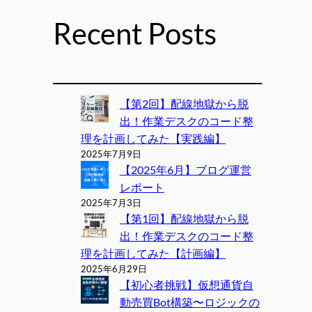
Recent Posts
【第2回】配線地獄から脱
出！作業デスクのコード整
理を計画してみた【実践編】
2025年7月9日
【2025年6月】ブログ運営
レポート
2025年7月3日
【第1回】配線地獄から脱
出！作業デスクのコード整
理を計画してみた【計画編】
2025年6月29日
【初心者挑戦】仮想通貨自
動売買Bot構築〜ロジックの