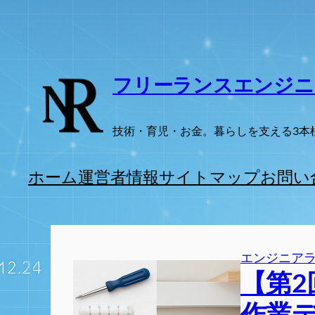
内
容
を
ス
フリーランスエンジニ
キ
ッ
技術・育児・お金。暮らしを支える3本
プ
ホーム
運営者情報
サイトマップ
お問い
エンジニア
【第
作業