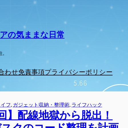
アの気ままな日常
柱。
合わせ
免責事項
プライバシーポリシー
ライフ
, 
ガジェット収納・整理術
, 
ライフハック
2回】配線地獄から脱出！
デスクのコード整理を計画