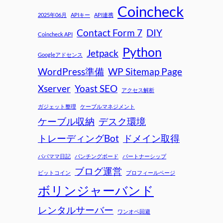
Coincheck
2025年06月
APIキー
API連携
Contact Form 7
DIY
Coincheck API
Python
Jetpack
Googleアドセンス
WordPress準備
WP Sitemap Page
Xserver
Yoast SEO
アクセス解析
ガジェット整理
ケーブルマネジメント
ケーブル収納
デスク環境
トレーディングBot
ドメイン取得
パパママ日記
パンチングボード
パートナーシップ
ブログ運営
ビットコイン
プロフィールページ
ボリンジャーバンド
レンタルサーバー
ワンオペ回避