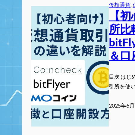
仮想通貨
, 
【初
所比較
bit
＆口
目次 はじ
引所を使い
2025年6