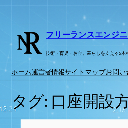
内
容
を
ス
フリーランスエンジニ
キ
ッ
技術・育児・お金。暮らしを支える3本
プ
ホーム
運営者情報
サイトマップ
お問い
タグ:
口座開設