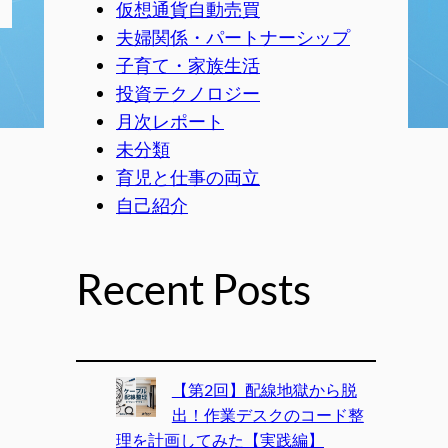
仮想通貨自動売買
夫婦関係・パートナーシップ
子育て・家族生活
投資テクノロジー
月次レポート
未分類
育児と仕事の両立
自己紹介
Recent Posts
【第2回】配線地獄から脱
出！作業デスクのコード整
理を計画してみた【実践編】