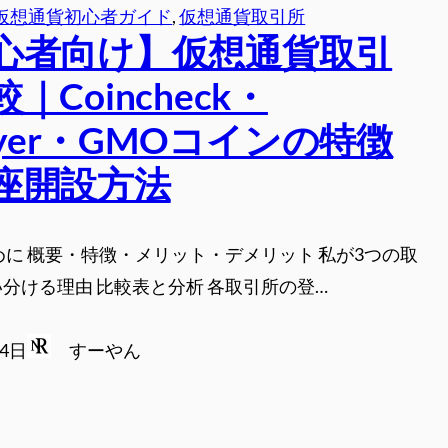
仮想通貨初心者ガイド
, 
仮想通貨取引所
心者向け】仮想通貨取引
｜Coincheck・
Flyer・GMOコインの特徴
座開設方法
めに 概要・特徴・メリット・デメリット 私が3つの取
分ける理由 比較表と分析 各取引所の登…
月4日
すーやん