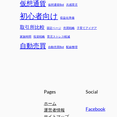
仮想通貨
仮想通貨Bot
共感育児
初心者向け
収益化準備
取引所比較
固定ページ
売買戦略
子育てアイデア
家族時間
投資戦略
育児ストレス軽減
自動売買
自動売買Bot
配線整理
Pages
Social
ホーム
Facebook
運営者情報
サイトマップ