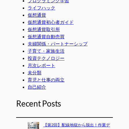
プログラミング学習
ライフハック
仮想通貨
仮想通貨初心者ガイド
仮想通貨取引所
仮想通貨自動売買
夫婦関係・パートナーシップ
子育て・家族生活
投資テクノロジー
月次レポート
未分類
育児と仕事の両立
自己紹介
Recent Posts
【第2回】配線地獄から脱出！作業デ