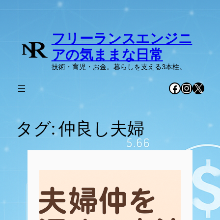
内
容
フリーランスエンジニ
を
ス
アの気ままな日常
キ
技術・育児・お金。暮らしを支える3本柱。
ッ
プ
Facebook
Instag
X
タグ:
仲良し夫婦