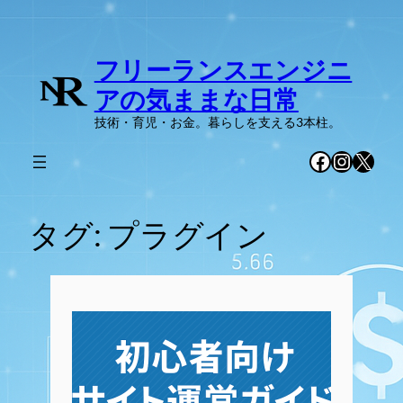
内
容
フリーランスエンジニ
を
ス
アの気ままな日常
キ
技術・育児・お金。暮らしを支える3本柱。
ッ
プ
Facebook
Instag
X
タグ:
プラグイン